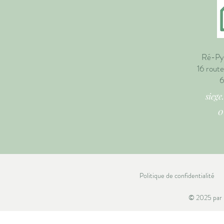
Ré-Py, 
16 rout
6
sieg
0
Politique de confidentialité
© 2025 par 